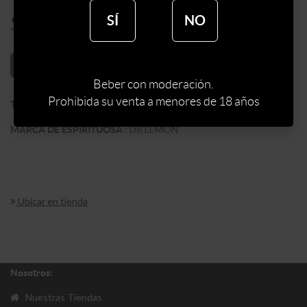
$
118
SÍ
NO
AÑADIR AL CARRITO
Beber con moderación.
Prohibida su venta a menores de 18 años
:
GIN
TIPO DE ESPIRITUOSA
:
DR LEMON
MARCA DE ESPIRITUOSA
Ubicar en tienda
Nosotros:
Nuestras Tiendas