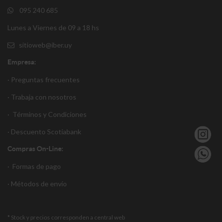
095 240 685
Lunes a Viernes de 09 a 18 hs
sitioweb@iber.uy
Empresa:
· Preguntas frecuentes
· Trabaja con nosotros
·
Términos y Condiciones
·
Descuento S
cotiabank
Compras On-Line:
·
Formas de pago
·
Métodos de envío
* Stock y precios corresponden a central web