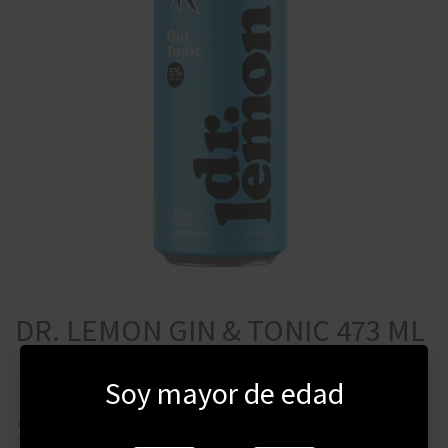
DR. LEMON GIN & TONIC 473 ML
Soy mayor de edad
$
139
$
180