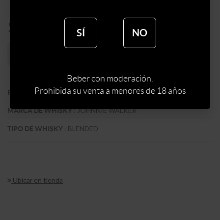
$
2250
SÍ
NO
Sin stock web
Beber con moderación.
Prohibida su venta a menores de 18 años
:
ESCOCIA
PAIS
:
JOHNNIE WALKER
MARCA DE WHISKY
:
BLENDED
TIPO DE WHISKY
Ubicar en tienda