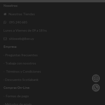
Nosotros:
Nuestras Tiendas
095 240 685
Lunes a Viernes de 09 a 18 hs
sitioweb@iber.uy
Empresa:
· Preguntas frecuentes
· Trabaja con nosotros
·
Términos y Condiciones
·
Descuento S
cotiabank
Compras On-Line:
·
Formas de pago
·
Métodos de envío