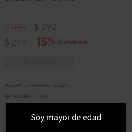
$
292
$
390
$
249
Sin stock web
:
CHATEAU LOS BOLDOS
BODEGA
:
TINTO
TIPO DE VINO
:
CABERNET SAUVIGNON
CEPA
Soy mayor de edad
:
CHILE
PAIS