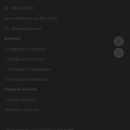
095 240 685
Lunes a Viernes de 09 a 18 hs
sitioweb@iber.uy
Empresa:
· Preguntas frecuentes
· Trabaja con nosotros
·
Términos y Condiciones
·
Descuento S
cotiabank
Compras On-Line:
·
Formas de pago
·
Métodos de envío
* Stock y precios corresponden a central web