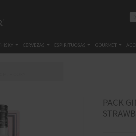
HISKY
CERVEZAS
ESPIRITUOSAS
GOURMET
ACC
0 ML + COPA
PACK GI
STRAWBE