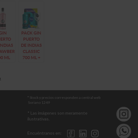
GIN
PACK GIN
UERTO
PUERTO
INDIAS
DE INDIAS
RAWBERRY
CLASSIC
00 ML
700 ML +
COPA
a
* Stock y precios corresponden a central web
Soriano 1249
* Las imágenes son meramente
ilustrativas.
Encuéntranos en: