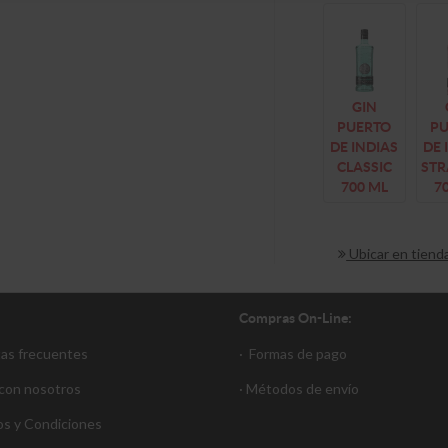
GIN
PUERTO
P
DE INDIAS
DE 
CLASSIC
ST
700 ML
7
Ubicar en tiend
Compras On-Line:
tas frecuentes
·
Formas de pago
 con nosotros
·
Métodos de envío
s y Condiciones