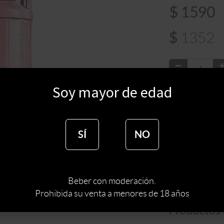
$
1590
$
1352
Soy mayor de edad
:
PUERT
BODEGA
:
ESPAÑA
PAIS
SÍ
NO
TIPO DE ESPIRI
MARCA DE ESPI
Beber con moderación.
Prohibida su venta a menores de 18 años
Productos 