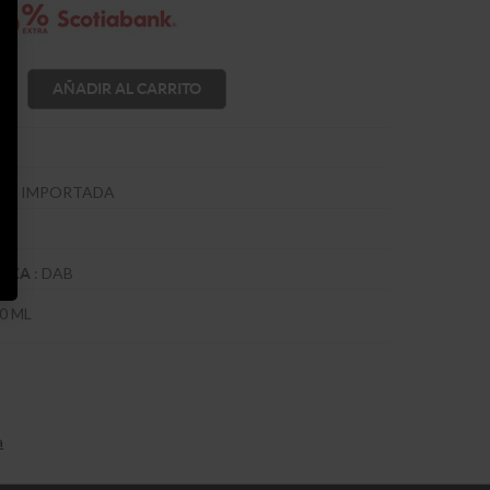
AÑADIR AL CARRITO
A
:
IMPORTADA
ZA
:
DAB
VEZA
0 ML
a