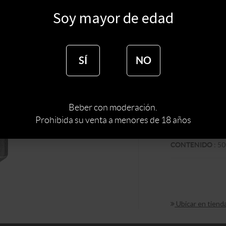
$
98
Soy mayor de edad
SÍ
NO
:
ALEMANI
PAIS
TIPO DE CERVE
Beber con moderación.
:
NEGRA
COLOR
Prohibida su venta a menores de 18 años
MARCA DE CER
:
50
CONTENIDO
Ubicar en tiend