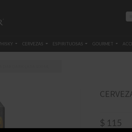
HISKY
CERVEZAS
ESPIRITUOSAS
GOURMET
ACC
 DAB DARK LATA 500 ML
CERVEZA
$
115