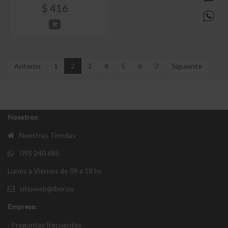
$
416
Anterior
1
2
3
4
5
6
7
Siguiente
Nosotros:
Nuestras Tiendas
095 240 685
Lunes a Viernes de 09 a 18 hs
sitioweb@iber.uy
Empresa:
· Preguntas frecuentes