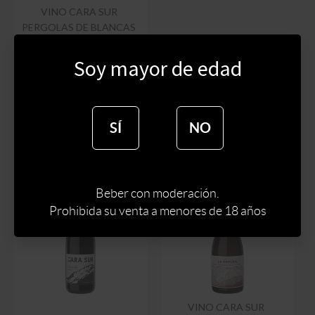
VINO CARA SUR
PERGOLAS DE BLANCAS
750 ML
Soy mayor de edad
$
990
$
842
SÍ
NO
Beber con moderación.
Prohibida su venta a menores de 18 años
VINO CARA SUR