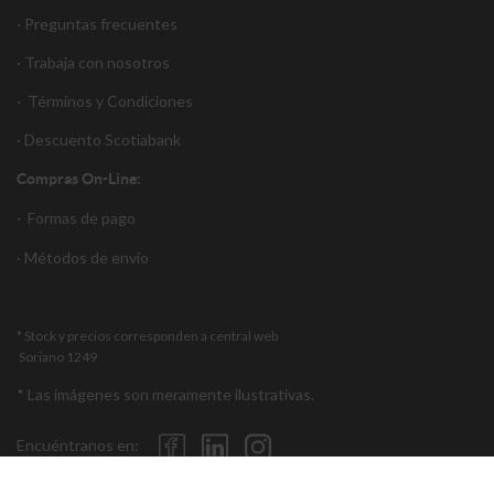
· Preguntas frecuentes
· Trabaja con nosotros
·
Términos y Condiciones
·
Descuento S
cotiabank
Compras On-Line:
·
Formas de pago
·
Métodos de envío
* Stock y precios corresponden a central web
Soriano 1249
* Las imágenes son meramente ilustrativas.
Encuéntranos en: