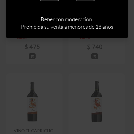
VINO EL CAPRICHO
VINO BERTOLINI &
TEMPRANILLO RESERVA
BROGLIO TANNAT
750 ML
SENZA 750 ML
Beber con moderación.
Prohibida su venta a menores de 18 años
$
745
$
559
$
870
$
475
$
740
VINO EL CAPRICHO