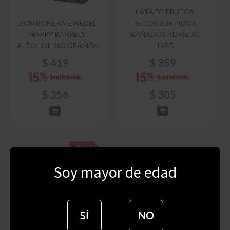
LATA DE FRUTOS
BOMBONERA E.WEDEL
SECOS SURTIDOS
HAPPY BARRELS
BAÑADOS ALFREDO
ALCOHOL 200 GRAMOS
105G
$
419
$
359
$
356
$
305
Soy mayor de edad
SÍ
NO