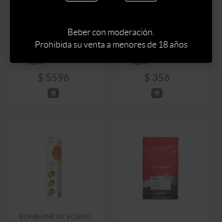
BOMBONERA E WEDEL
CAFETERA NESCAFE
HAPPY BARRELS
DOLCE GUSTO COLORS
WHISKY 200 GRAMOS
Beber con moderación.
Prohibida su venta a menores de 18 años
$
9890
$
6584
$
419
$
5596
$
356
BOMBONERA VOBRO