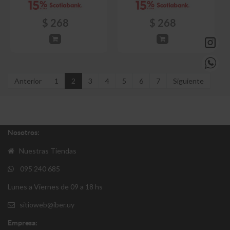
$
268
$
268
Anterior
1
2
3
4
5
6
7
Siguiente
Nosotros:
Nuestras Tiendas
095 240 685
Lunes a Viernes de 09 a 18 hs
sitioweb@iber.uy
Empresa: