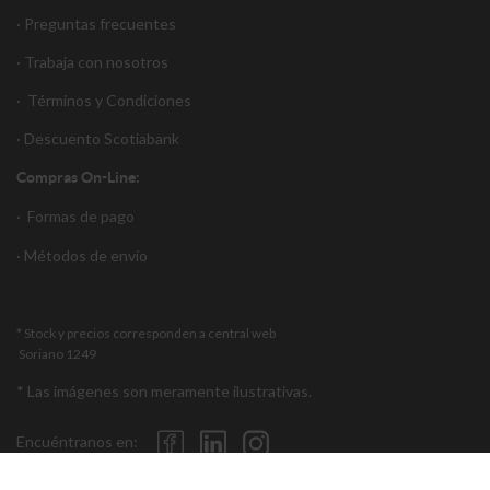
· Preguntas frecuentes
· Trabaja con nosotros
·
Términos y Condiciones
·
Descuento S
cotiabank
Compras On-Line:
·
Formas de pago
·
Métodos de envío
* Stock y precios corresponden a central web
Soriano 1249
* Las imágenes son meramente ilustrativas.
Encuéntranos en: