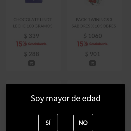
CHOCOLATE LINDT
PACK TWININGS 3
LECHE 100 GRAMOS
SABORES X 10 SOBRES
$
339
$
1060
$
288
$
901
Soy mayor de edad
SÍ
NO