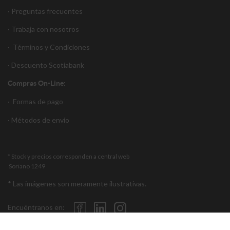
· Preguntas frecuentes
· Trabaja con nosotros
·
Términos y Condiciones
·
Descuento S
cotiabank
Compras On-Line:
·
Formas de pago
·
Métodos de envío
* Stock y precios corresponden a central web
Soriano 1249
* Las imágenes son meramente ilustrativas.
Encuéntranos en: