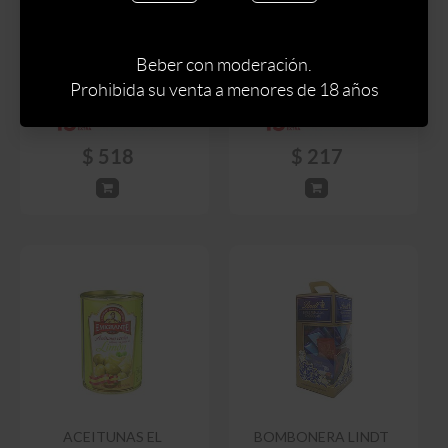
LATA DE CARAMELOS
BOMBONERA PIASTEN
CAVENDISH MIX FRUIT
PRALINEE 400 GRAMOS
LIGHT 175 GRAMOS
Beber con moderación.
Prohibida su venta a menores de 18 años
$
609
$
255
$
518
$
217
ACEITUNAS EL
BOMBONERA LINDT