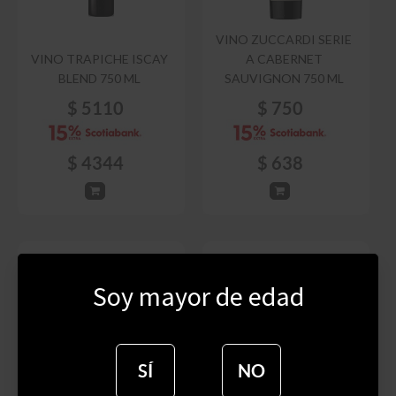
VINO ZUCCARDI SERIE
VINO TRAPICHE ISCAY
A CABERNET
BLEND 750 ML
SAUVIGNON 750 ML
$
5110
$
750
$
4344
$
638
Soy mayor de edad
SÍ
NO