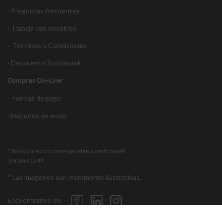
· Preguntas frecuentes
· Trabaja con nosotros
·
Términos y Condiciones
·
Descuento S
cotiabank
Compras On-Line:
·
Formas de pago
·
Métodos de envío
* Stock y precios corresponden a central web
Soriano 1249
* Las imágenes son meramente ilustrativas.
Encuéntranos en: