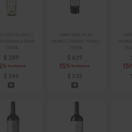
O ARYA BLANCO
VINO VUELTA AL
VIN
RDONNAY & PERA
MUNDO TANNAT ROBLE
MUND
750 ML
750 ML
BL
$
289
$
629
$
246
$
535