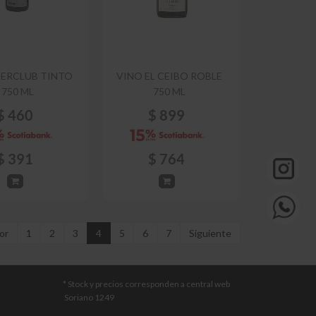
BERCLUB TINTO
VINO EL CEIBO ROBLE
750 ML
750 ML
$
460
$
899
$
391
$
764
or
1
2
3
4
5
6
7
Siguiente
* Stock y precios corresponden a central web
Soriano 1249