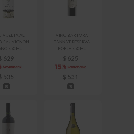
O VUELTA AL
VINO BARTORA
O SAUVIGNON
TANNAT RESERVA
ANC 750 ML
ROBLE 750 ML
$
629
$
625
$
535
$
531