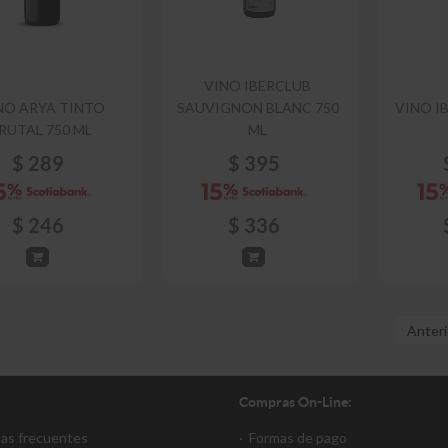
VINO IBERCLUB
NO ARYA TINTO
SAUVIGNON BLANC 750
VINO I
RUTAL 750 ML
ML
$
289
$
395
$
246
$
336
Anteri
Compras On-Line:
tas frecuentes
·
Formas de pago