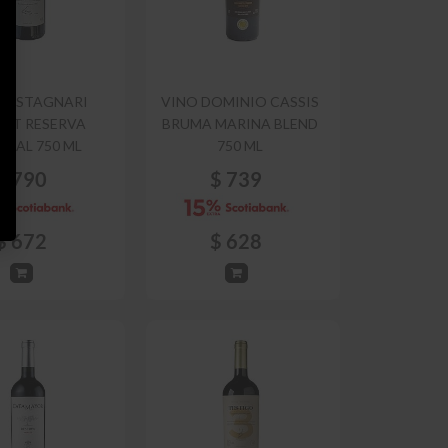
 H STAGNARI
VINO DOMINIO CASSIS
AT RESERVA
BRUMA MARINA BLEND
CIAL 750 ML
750 ML
$
790
$
739
$
672
$
628