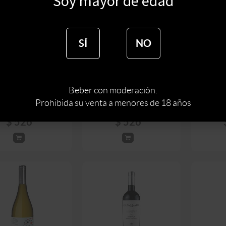
Soy mayor de edad
SÍ
NO
DIEGO SPINOGLIO
VINO DIEGO SPINOGLIO
VINO
NAT SIN BARRICA
SAUVIGNON BLANC 750
TANN
750 ML
ML
ESPE
$
619
$
619
Beber con moderación.
Prohibida su venta a menores de 18 años
$
526
$
526