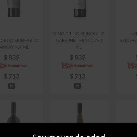
VINO DIEGO SPINOGLIO
VI
DIEGO SPINOGLIO
CABERNET FRANC 750
SPINOG
ANNAT 750 ML
ML
$
839
$
839
$
713
$
713