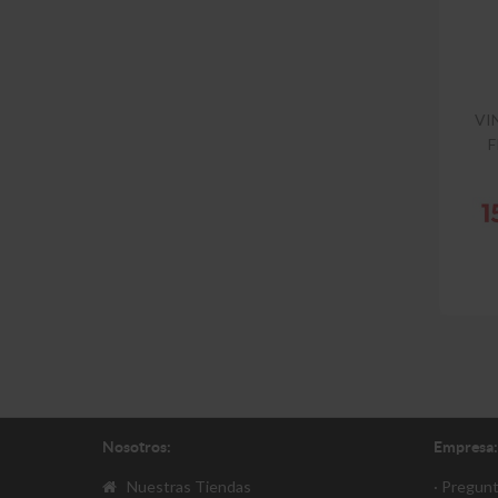
VI
F
Nosotros:
Empresa:
Nuestras Tiendas
· Pregun