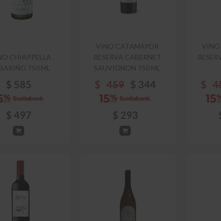
VINO CATAMAYOR
VINO
NO CHIAPPELLA
RESERVA CABERNET
RESER
BARIÑO 750 ML
SAUVIGNON 750 ML
$
585
$
459
$
344
$
4
$
497
$
293