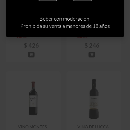
VINO VIEJA PARCELA
VINO ARYA
CABERNET FRANC
CHARDONNAY &
TINTO 750 ML
CURAZAO BLANCO
Beber con moderación.
Prohibida su venta a menores de 18 años
$
669
$
502
$
289
$
426
$
246
VINO MONTES
VINO DE LUCCA