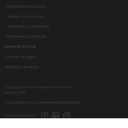
· Preguntas frecuentes
· Trabaja con nosotros
·
Términos y Condiciones
·
Descuento S
cotiabank
Compras On-Line:
·
Formas de pago
·
Métodos de envío
* Stock y precios corresponden a central web
Soriano 1249
* Las imágenes son meramente ilustrativas.
Encuéntranos en: