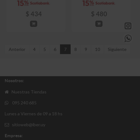
$
434
$
480
Anterior
4
5
6
7
8
9
10
Siguiente
Nosotros:
Nuestras Tiendas
095 240 685
Lunes a Viernes de 09 a 18 hs
sitioweb@iber.uy
Empresa: