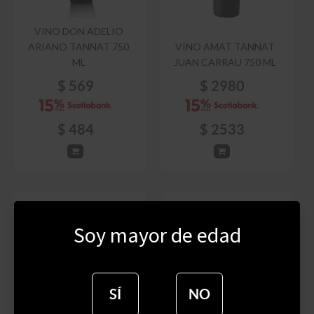
VINO DON ADELIO
ARIANO TANNAT 750
VINO AMAT TANNAT
ML
JUAN CARRAU 750 ML
$
569
$
2980
$
484
$
2533
Soy mayor de edad
SÍ
NO