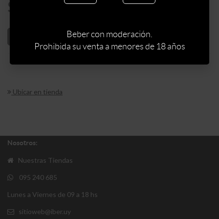
$
523
Beber con moderación.
AÑADIR AL CARRITO
Prohibida su venta a menores de 18 años
Ubicar en tienda
Nosotros:
Nuestras Tiendas
095 240 685
Lunes a Viernes de 09 a 18 hs
sitioweb@iber.uy