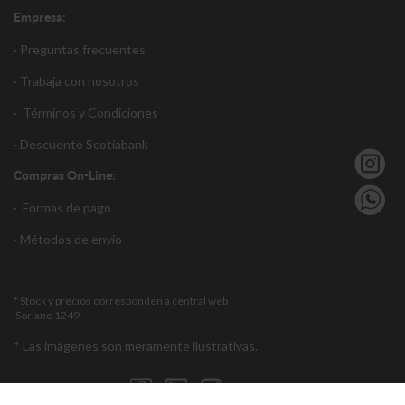
Empresa:
· Preguntas frecuentes
· Trabaja con nosotros
·
Términos y Condiciones
·
Descuento S
cotiabank
Compras On-Line:
·
Formas de pago
·
Métodos de envío
* Stock y precios corresponden a central web
Soriano 1249
* Las imágenes son meramente ilustrativas.
Encuéntranos en: