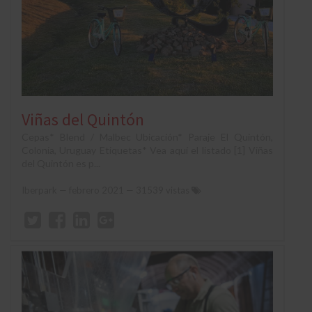
Viñas del Quintón
Cepas* Blend / Malbec Ubicación* Paraje El Quintón,
Colonia, Uruguay Etiquetas* Vea aquí el listado [1] Viñas
del Quintón es p...
Iberpark
—
febrero 2021
— 31539 vistas