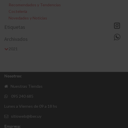
Recomendados y Tendencias
Coctelería
Novedades y Noticias
Etiquetas
Archivados
2021
Nosotros:
Nuestras Tiendas
095 240 685
Lunes a Viernes de 09 a 18 hs
sitioweb@iber.uy
Empresa: