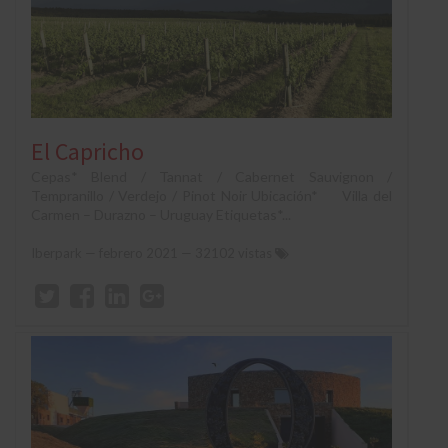
El Capricho
Cepas* Blend / Tannat / Cabernet Sauvignon /
Tempranillo / Verdejo / Pinot Noir Ubicación* Villa del
Carmen – Durazno – Uruguay Etiquetas*...
Iberpark
—
febrero 2021
— 32102 vistas