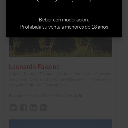
Beber con moderación.
Prohibida su venta a menores de 18 años
Leonardo Falcone
Cepas* Blend / Tannat / Merlot / Marselan / Cabernet
Sauvignon / Syrah / Chardonnay Ubicación* Paysandú –
Uruguay Etiquetas* Vea aquí el ...
Iberpark
—
febrero 2021
— 30987 vistas