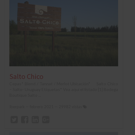
Salto Chico
Cepas* Blend / Tannat / Merlot Ubicación* Salto Chico
– Salto- Uruguay Etiquetas* Vea aquí el listado [1] Bodega
Boutique Salto ...
Iberpark
—
febrero 2021
— 29982 vistas