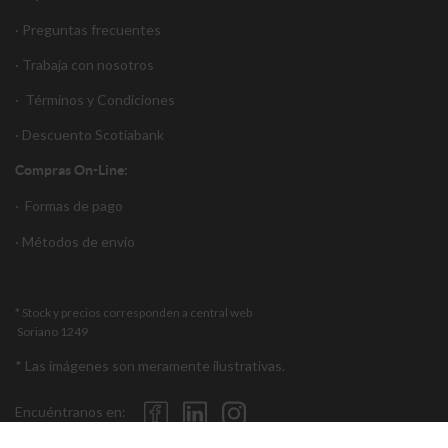
· Preguntas frecuentes
· Trabaja con nosotros
·
Términos y Condiciones
·
Descuento S
cotiabank
Compras On-Line:
·
Formas de pago
·
Métodos de envío
* Stock y precios corresponden a central web
Soriano 1249
* Las imágenes son meramente ilustrativas.
Encuéntranos en: