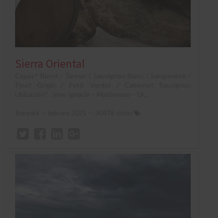
Sierra Oriental
Cepas* Blend / Tannat / Sauvignon Blanc / Sangiovese /
Pinot Grigio / Petit Verdot / Cabernet Sauvignon
Ubicación* Jose Ignacio – Maldonado – Ur...
Iberpark
—
febrero 2021
— 30478 vistas