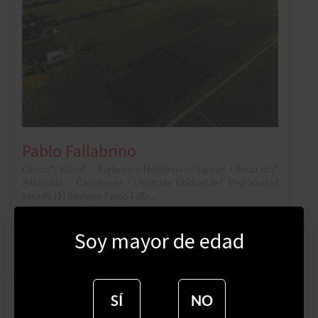
Pablo Fallabrino
Cepas* Blend / Barbera / Nebbiolo / Tannat Ubicación*
Atlántida – Canelones - Uruguay Etiquetas* Vea aquí el
listado [1] Bodega Pablo Falla...
Iberpark
—
febrero 2021
— 32859 vistas
Soy mayor de edad
SÍ
NO