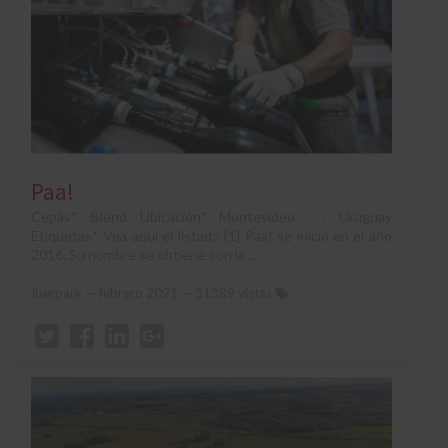
Paa!
Cepas* Blend Ubicación* Montevideo - Uruguay
Etiquetas* Vea aquí el listado [1] Paa! se inició en el año
2016. Su nombre se obtiene con la...
Iberpark
—
febrero 2021
— 31389 vistas