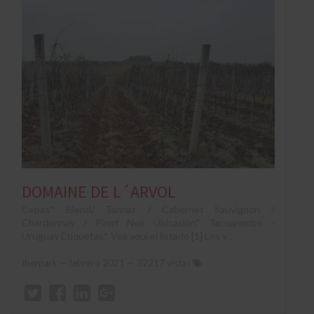
DOMAINE DE L´ARVOL
Cepas* Blend/ Tannat / Cabernet Sauvignon /
Chardonnay / Pinot Noir Ubicación* Tacuarembó -
Uruguay Etiquetas* Vea aquí el listado [1] Los v...
Iberpark
—
febrero 2021
— 32217 vistas