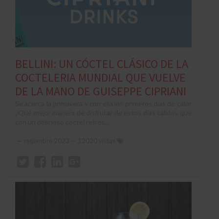
BELLINI: UN CÓCTEL CLÁSICO DE LA
COCTELERIA MUNDIAL QUE VUELVE
DE LA MANO DE GUISEPPE CIPRIANI
Se acerca la primavera y con ella los primeros días de calor
¿Qué mejor manera de disfrutar de estos días cálidos que
con un delicioso cóctel refres...
—
setiembre 2023
— 12020 vistas