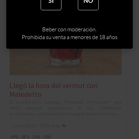
SÍ
NO
Beber con moderación.
Prohibida su venta a menores de 18 años
Llegó la hora del vermut con
Maledetto
El multifacético enólogo *Fernando Pettenuzzo* nos
tiene siempre expectantes a sus habilidades
profesionales, atribuyéndose un amplio abanico de creac...
—
junio 2022
— 4559 vistas