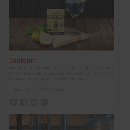
Dantonic
Hoy en Iberblog vamos a salir de la categoría vino para
hablar de una bebida nueva en polvo llamada DANTONIC.
Fundada en Uruguay por Alesia Buonomo y...
—
marzo 2023
— 3103 vistas