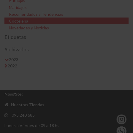
Burbujas
Maridajes
Recomendados y Tendencias
Coctelería
Novedades y Noticias
Etiquetas
Archivados
2023
2022
Nosotros:
Nuestras Tiendas
095 240 685
Lunes a Viernes de 09 a 18 hs