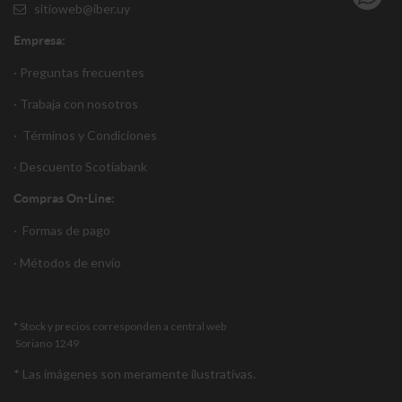
sitioweb@iber.uy
Empresa:
· Preguntas frecuentes
· Trabaja con nosotros
·
Términos y Condiciones
·
Descuento S
cotiabank
Compras On-Line:
·
Formas de pago
·
Métodos de envío
* Stock y precios corresponden a central web
Soriano 1249
* Las imágenes son meramente ilustrativas.