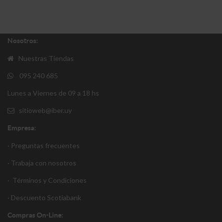
Nosotros:
Nuestras Tiendas
095 240 685
Lunes a Viernes de 09 a 18 hs
sitioweb@iber.uy
Empresa:
· Preguntas frecuentes
· Trabaja con nosotros
·
Términos y Condiciones
·
Descuento S
cotiabank
Compras On-Line: